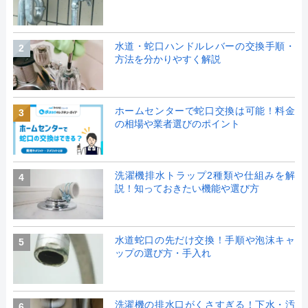
水道・蛇口ハンドルレバーの交換手順・
2
方法を分かりやすく解説
ホームセンターで蛇口交換は可能！料金
3
の相場や業者選びのポイント
洗濯機排水トラップ2種類や仕組みを解
4
説！知っておきたい機能や選び方
水道蛇口の先だけ交換！手順や泡沫キャ
5
ップの選び方・手入れ
洗濯機の排水口がくさすぎる！下水・汚
6