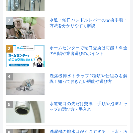
水道・蛇口ハンドルレバーの交換手順・
2
方法を分かりやすく解説
ホームセンターで蛇口交換は可能！料金
3
の相場や業者選びのポイント
洗濯機排水トラップ2種類や仕組みを解
4
説！知っておきたい機能や選び方
水道蛇口の先だけ交換！手順や泡沫キャ
5
ップの選び方・手入れ
洗濯機の排水口がくさすぎる！下水・汚
6