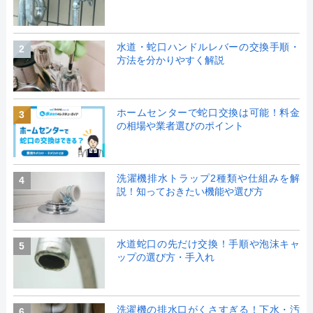
水道・蛇口ハンドルレバーの交換手順・
2
方法を分かりやすく解説
ホームセンターで蛇口交換は可能！料金
3
の相場や業者選びのポイント
洗濯機排水トラップ2種類や仕組みを解
4
説！知っておきたい機能や選び方
水道蛇口の先だけ交換！手順や泡沫キャ
5
ップの選び方・手入れ
洗濯機の排水口がくさすぎる！下水・汚
6