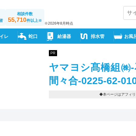
相談件数
55,710
者
件以上
※
※2026年8月時点
イレ
蛇口
給湯器
排水管
お風
PR
ヤマヨシ髙橋組㈱-
間々合-0225-62-01
◆本ページはアフィリ