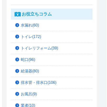
お役立ちコラム
水漏れ(60)
トイレ(172)
トイレリフォーム(39)
蛇口(96)
給湯器(80)
排水管・排水口(106)
お風呂(9)
業者(10)