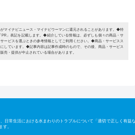
部がマイナビニュース・マイナビウーマンに還元されることがあります。◆特
「PR」表記を記載します。◆紹介している情報は、必ずしも個々の商品・サ
・サービスを選ぶときの参考情報としてご利用ください。◆商品・サービスス
考にしています。◆記事内容は記事作成時のもので、その後、商品・サービス
、販売・提供が中止されている場合があります。
は、日常生活における水まわりのトラブルについて「適切で正しく有益
ます。