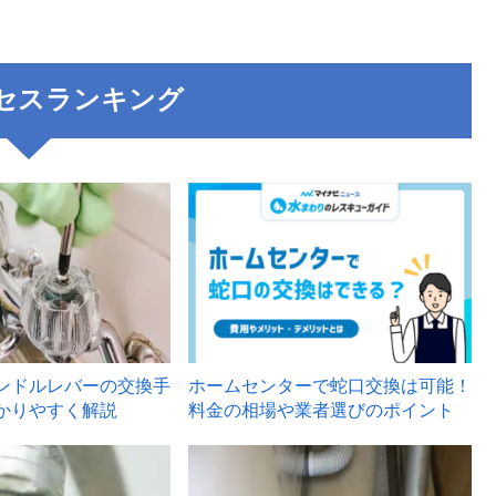
セスランキング
3
ンドルレバーの交換手
ホームセンターで蛇口交換は可能！
かりやすく解説
料金の相場や業者選びのポイント
6