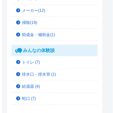
メーカー(12)
掃除(19)
助成金・補助金(1)
みんなの体験談
トイレ
(7)
排水口・排水管
(1)
給湯器
(4)
蛇口
(7)