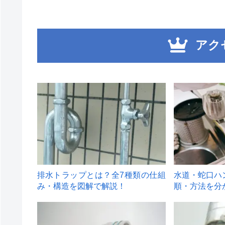
アク
1
2
排水トラップとは？全7種類の仕組
水道・蛇口ハ
み・構造を図解で解説！
順・方法を分
4
5