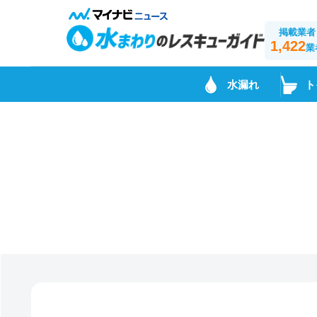
掲載業者
1,422
業
水漏れ
ト