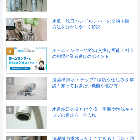
水道・蛇口ハンドルレバーの交換手順・
2
方法を分かりやすく解説
ホームセンターで蛇口交換は可能！料金
3
の相場や業者選びのポイント
洗濯機排水トラップ2種類や仕組みを解
4
説！知っておきたい機能や選び方
水道蛇口の先だけ交換！手順や泡沫キャ
5
ップの選び方・手入れ
洗濯機の排水口がくさすぎる！下水・汚
6