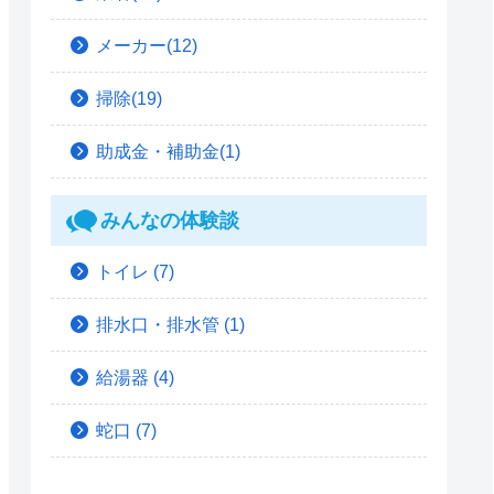
メーカー(12)
掃除(19)
助成金・補助金(1)
みんなの体験談
トイレ
(7)
排水口・排水管
(1)
給湯器
(4)
蛇口
(7)