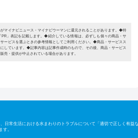
部がマイナビニュース・マイナビウーマンに還元されることがあります。◆特
「PR」表記を記載します。◆紹介している情報は、必ずしも個々の商品・サ
・サービスを選ぶときの参考情報としてご利用ください。◆商品・サービスス
考にしています。◆記事内容は記事作成時のもので、その後、商品・サービス
、販売・提供が中止されている場合があります。
は、日常生活における水まわりのトラブルについて「適切で正しく有益
ます。