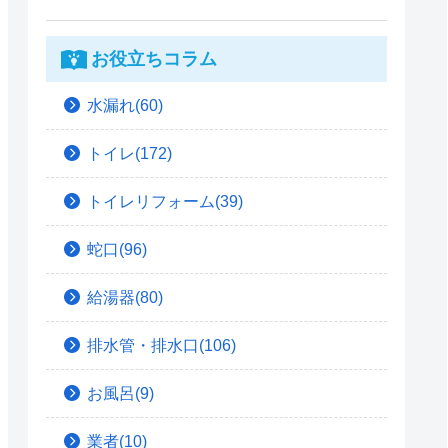
お役立ちコラム
水漏れ(60)
トイレ(172)
トイレリフォーム(39)
蛇口(96)
給湯器(80)
排水管・排水口(106)
お風呂(9)
業者(10)