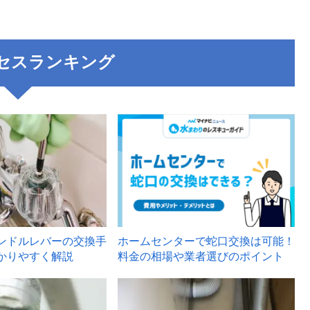
セスランキング
3
ンドルレバーの交換手
ホームセンターで蛇口交換は可能！
かりやすく解説
料金の相場や業者選びのポイント
6