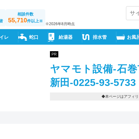
相談件数
55,710
者
件以上
※
※2026年8月時点
イレ
蛇口
給湯器
排水管
お風
PR
ヤマモト設備-石巻
新田-0225-93-5733
◆本ページはアフィリ