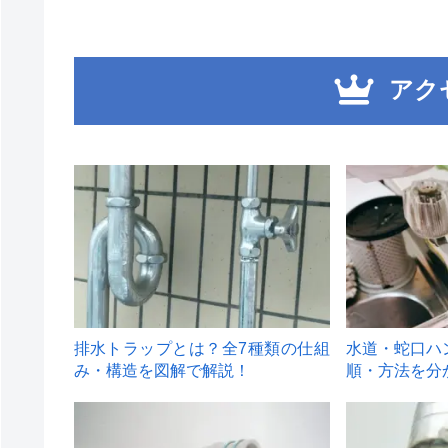
アク
1
2
排水トラップとは？全7種類の仕組
水道・蛇口ハ
み・構造を図解で解説！
順・方法を分
4
5