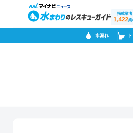
掲載業者
1,422
業
水漏れ
ト