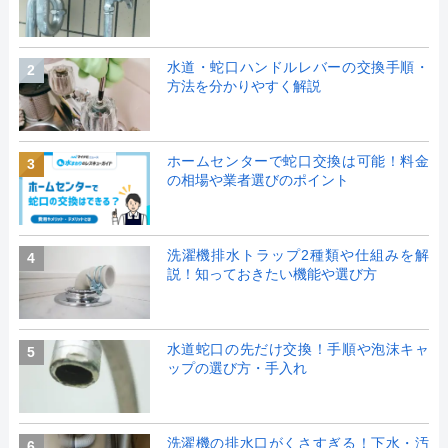
水道・蛇口ハンドルレバーの交換手順・
2
方法を分かりやすく解説
ホームセンターで蛇口交換は可能！料金
3
の相場や業者選びのポイント
洗濯機排水トラップ2種類や仕組みを解
4
説！知っておきたい機能や選び方
水道蛇口の先だけ交換！手順や泡沫キャ
5
ップの選び方・手入れ
洗濯機の排水口がくさすぎる！下水・汚
6