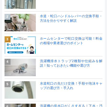
水道・蛇口ハンドルレバーの交換手順・
2
方法を分かりやすく解説
ホームセンターで蛇口交換は可能！料金
3
の相場や業者選びのポイント
洗濯機排水トラップ2種類や仕組みを解
4
説！知っておきたい機能や選び方
水道蛇口の先だけ交換！手順や泡沫キャ
5
ップの選び方・手入れ
洗濯機の排水口がくさすぎる！下水・汚
6