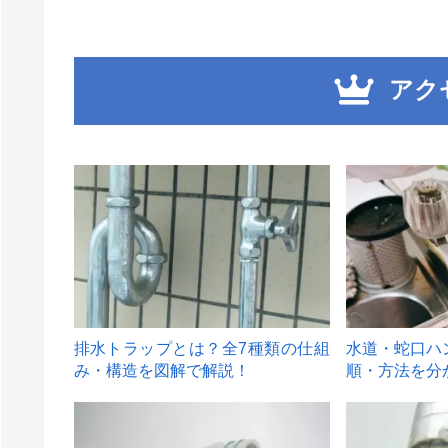
アク
1
2
排水トラップとは？全7種類の仕組
水道・蛇口ハ
み・構造を図解で解説！
順・方法を分
4
5