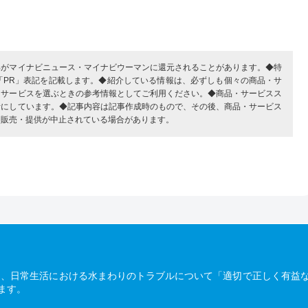
部がマイナビニュース・マイナビウーマンに還元されることがあります。◆特
「PR」表記を記載します。◆紹介している情報は、必ずしも個々の商品・サ
・サービスを選ぶときの参考情報としてご利用ください。◆商品・サービスス
考にしています。◆記事内容は記事作成時のもので、その後、商品・サービス
、販売・提供が中止されている場合があります。
は、日常生活における水まわりのトラブルについて「適切で正しく有益
ます。