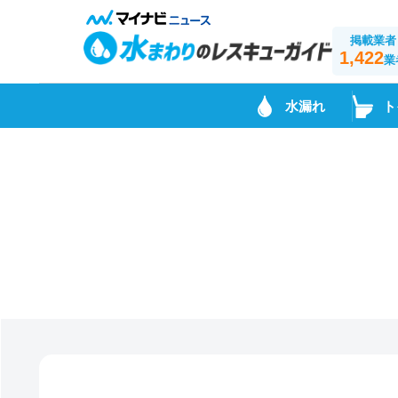
掲載業者
1,422
業
水漏れ
ト