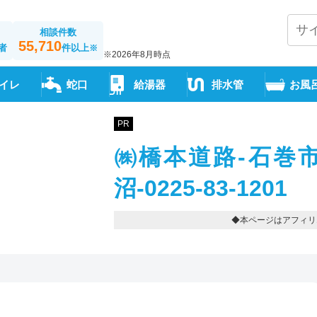
相談件数
55,710
者
件以上
※
※2026年8月時点
イレ
蛇口
給湯器
排水管
お風
PR
㈱橋本道路-石巻
沼-0225-83-1201
◆本ページはアフィリ