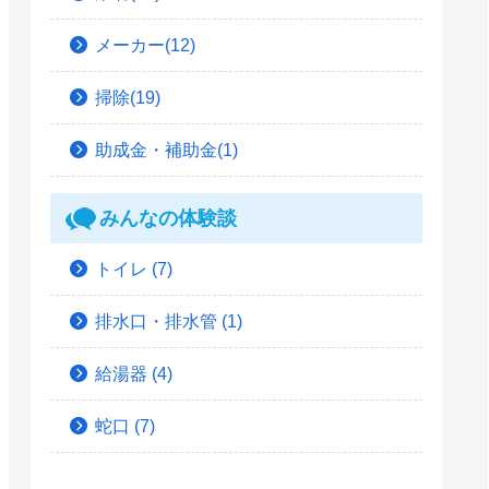
メーカー(12)
掃除(19)
助成金・補助金(1)
みんなの体験談
トイレ
(7)
排水口・排水管
(1)
給湯器
(4)
蛇口
(7)