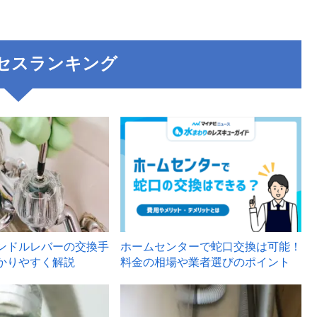
セスランキング
3
ンドルレバーの交換手
ホームセンターで蛇口交換は可能！
かりやすく解説
料金の相場や業者選びのポイント
6