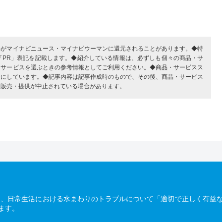
部がマイナビニュース・マイナビウーマンに還元されることがあります。◆特
「PR」表記を記載します。◆紹介している情報は、必ずしも個々の商品・サ
・サービスを選ぶときの参考情報としてご利用ください。◆商品・サービスス
考にしています。◆記事内容は記事作成時のもので、その後、商品・サービス
、販売・提供が中止されている場合があります。
は、日常生活における水まわりのトラブルについて「適切で正しく有益
ます。