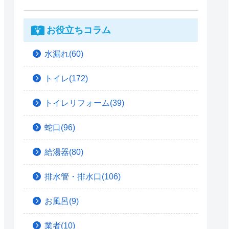
お役立ちコラム
水漏れ(60)
トイレ(172)
トイレリフォーム(39)
蛇口(96)
給湯器(80)
排水管・排水口(106)
お風呂(9)
業者(10)