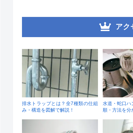
アク
1
2
排水トラップとは？全7種類の仕組
水道・蛇口ハ
み・構造を図解で解説！
順・方法を分
4
5