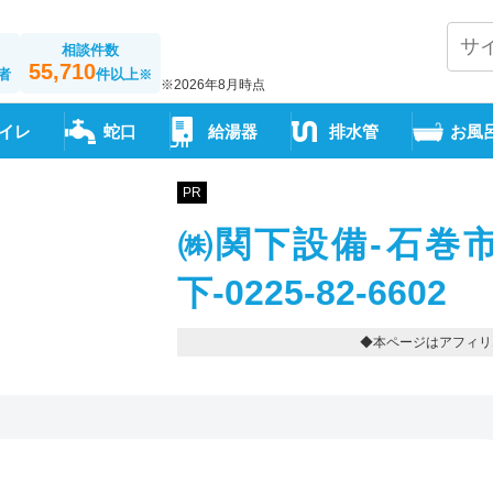
相談件数
55,710
者
件以上
※
※2026年8月時点
イレ
蛇口
給湯器
排水管
お風
PR
㈱関下設備-石巻
下-0225-82-6602
◆本ページはアフィリ