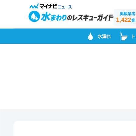
掲載業者
1,422
業
水漏れ
ト