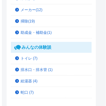
メーカー(12)
掃除(19)
助成金・補助金(1)
みんなの体験談
トイレ
(7)
排水口・排水管
(1)
給湯器
(4)
蛇口
(7)