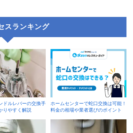
セスランキング
3
ンドルレバーの交換手
ホームセンターで蛇口交換は可能！
かりやすく解説
料金の相場や業者選びのポイント
6