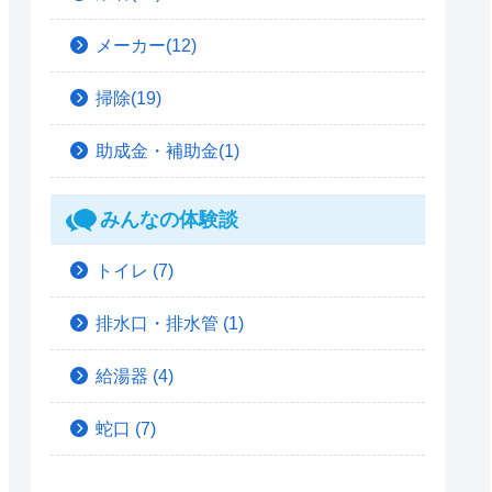
メーカー(12)
掃除(19)
助成金・補助金(1)
みんなの体験談
トイレ
(7)
排水口・排水管
(1)
給湯器
(4)
蛇口
(7)