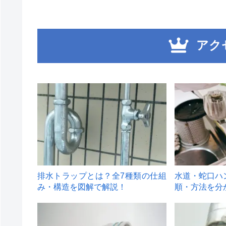
アク
1
2
排水トラップとは？全7種類の仕組
水道・蛇口ハ
み・構造を図解で解説！
順・方法を分
4
5