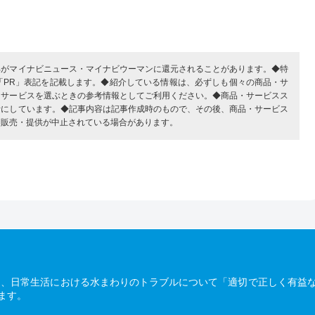
部がマイナビニュース・マイナビウーマンに還元されることがあります。◆特
「PR」表記を記載します。◆紹介している情報は、必ずしも個々の商品・サ
・サービスを選ぶときの参考情報としてご利用ください。◆商品・サービスス
考にしています。◆記事内容は記事作成時のもので、その後、商品・サービス
、販売・提供が中止されている場合があります。
は、日常生活における水まわりのトラブルについて「適切で正しく有益
ます。