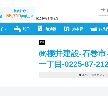
相談件数
55,710
者
件以上
※
※2026年8月時点
イレ
蛇口
給湯器
排水管
お風
PR
㈱櫻井建設-石巻市
一丁目-0225-87-21
◆本ページはアフィリ