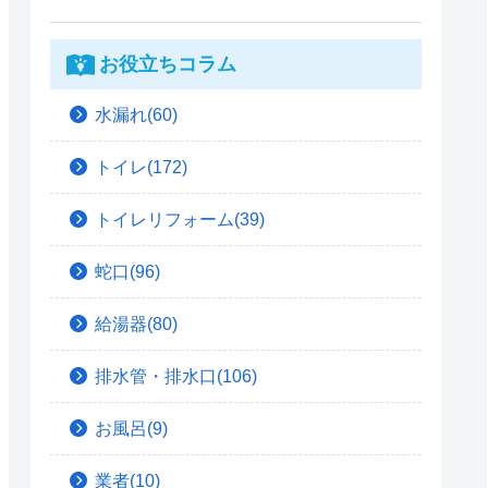
お役立ちコラム
水漏れ(60)
トイレ(172)
トイレリフォーム(39)
蛇口(96)
給湯器(80)
排水管・排水口(106)
お風呂(9)
業者(10)