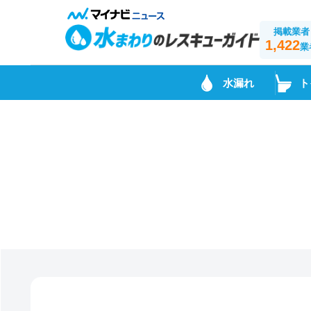
掲載業者
1,422
業
水漏れ
ト