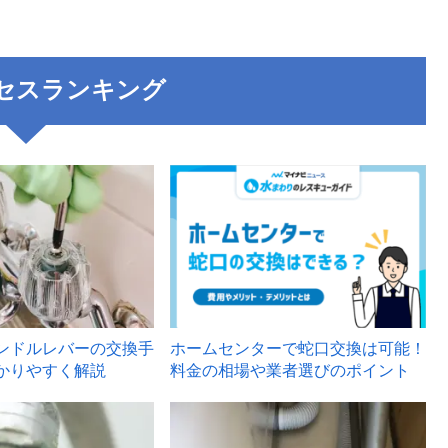
セスランキング
3
ンドルレバーの交換手
ホームセンターで蛇口交換は可能！
かりやすく解説
料金の相場や業者選びのポイント
6