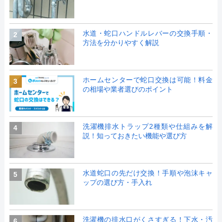
水道・蛇口ハンドルレバーの交換手順・
2
方法を分かりやすく解説
ホームセンターで蛇口交換は可能！料金
3
の相場や業者選びのポイント
洗濯機排水トラップ2種類や仕組みを解
4
説！知っておきたい機能や選び方
水道蛇口の先だけ交換！手順や泡沫キャ
5
ップの選び方・手入れ
洗濯機の排水口がくさすぎる！下水・汚
6