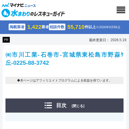
1,422
55,710
掲載業者
業者
相談件数
件以上
※2026年8月時点
PR
最終更新日： 2026.5.19
㈲市川工業-石巻市-宮城県東松島市野蒜ｹ
丘-0225-88-3742
◆本ページはアフィリエイトプログラムによる収益を得ています。
目次
[閉じる]