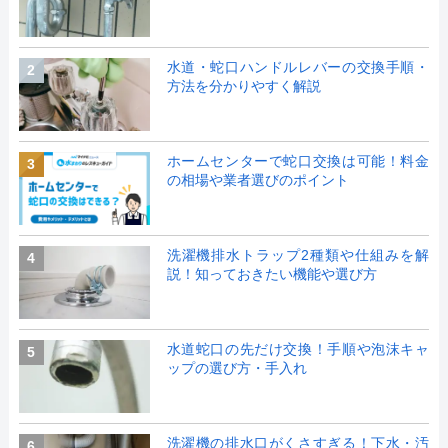
水道・蛇口ハンドルレバーの交換手順・
2
方法を分かりやすく解説
ホームセンターで蛇口交換は可能！料金
3
の相場や業者選びのポイント
洗濯機排水トラップ2種類や仕組みを解
4
説！知っておきたい機能や選び方
水道蛇口の先だけ交換！手順や泡沫キャ
5
ップの選び方・手入れ
洗濯機の排水口がくさすぎる！下水・汚
6