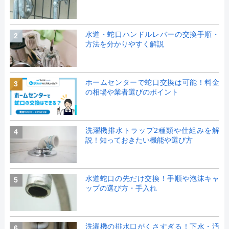
水道・蛇口ハンドルレバーの交換手順・
2
方法を分かりやすく解説
ホームセンターで蛇口交換は可能！料金
3
の相場や業者選びのポイント
洗濯機排水トラップ2種類や仕組みを解
4
説！知っておきたい機能や選び方
水道蛇口の先だけ交換！手順や泡沫キャ
5
ップの選び方・手入れ
洗濯機の排水口がくさすぎる！下水・汚
6