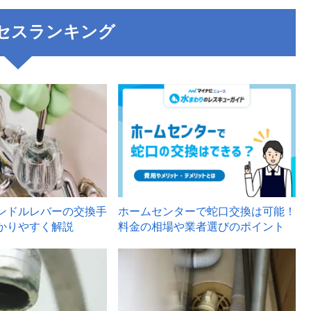
セスランキング
3
ンドルレバーの交換手
ホームセンターで蛇口交換は可能！
かりやすく解説
料金の相場や業者選びのポイント
6