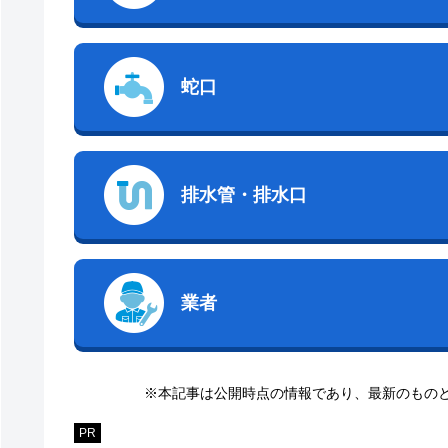
蛇口
排水管・排水口
業者
※本記事は公開時点の情報であり、最新のもの
PR