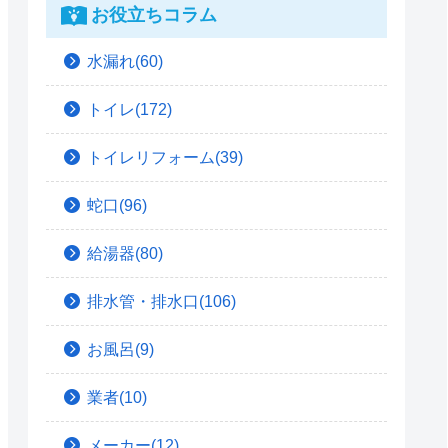
お役立ちコラム
水漏れ(60)
トイレ(172)
トイレリフォーム(39)
蛇口(96)
給湯器(80)
排水管・排水口(106)
お風呂(9)
業者(10)
メーカー(12)