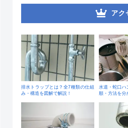
アク
1
2
排水トラップとは？全7種類の仕組
水道・蛇口ハ
み・構造を図解で解説！
順・方法を分
4
5