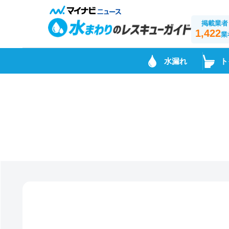
掲載業者
1,422
業
水漏れ
ト