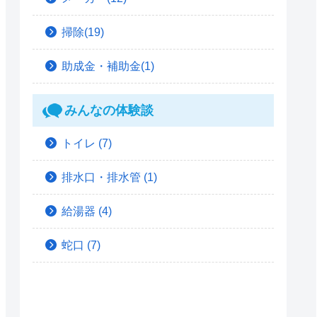
掃除(19)
助成金・補助金(1)
みんなの体験談
トイレ
(7)
排水口・排水管
(1)
給湯器
(4)
蛇口
(7)