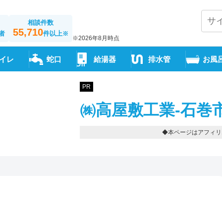
相談件数
55,710
者
件以上
※
※2026年8月時点
イレ
蛇口
給湯器
排水管
お風
PR
㈱高屋敷工業-石巻市-仙
◆本ページはアフィリ