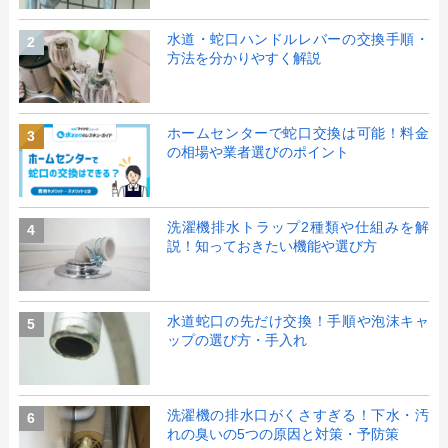
水道・蛇口ハンドルレバーの交換手順・
2
方法を分かりやすく解説
ホームセンターで蛇口交換は可能！料金
3
の相場や業者選びのポイント
洗濯機排水トラップ2種類や仕組みを解
4
説！知っておきたい機能や選び方
水道蛇口の先だけ交換！手順や泡沫キャ
5
ップの選び方・手入れ
洗濯機の排水口がくさすぎる！下水・汚
6
れの臭いの5つの原因と対策・予防策