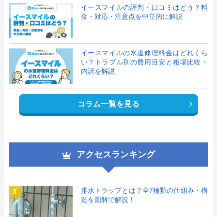
イースマイルの評判・口コミはどう？料
金・対応・注意点を中立的に解説
イースマイルの水道修理料金はどれくら
い？トラブル別の費用目安と相場比較・
内訳を解説
コラム一覧を見る
アクセスランキング
排水トラップとは？全7種類の仕組み・構
1
造を図解で解説！