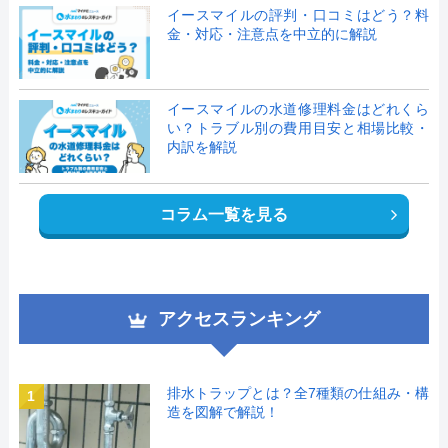
イースマイルの評判・口コミはどう？料
金・対応・注意点を中立的に解説
イースマイルの水道修理料金はどれくら
い？トラブル別の費用目安と相場比較・
内訳を解説
コラム一覧を見る
アクセスランキング
排水トラップとは？全7種類の仕組み・構
1
造を図解で解説！