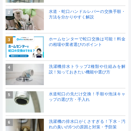
水道・蛇口ハンドルレバーの交換手順・
2
方法を分かりやすく解説
ホームセンターで蛇口交換は可能！料金
3
の相場や業者選びのポイント
洗濯機排水トラップ2種類や仕組みを解
4
説！知っておきたい機能や選び方
水道蛇口の先だけ交換！手順や泡沫キャ
5
ップの選び方・手入れ
洗濯機の排水口がくさすぎる！下水・汚
6
れの臭いの5つの原因と対策・予防策