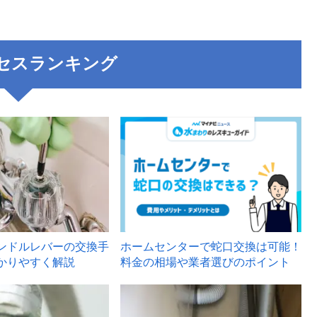
セスランキング
3
ンドルレバーの交換手
ホームセンターで蛇口交換は可能！
かりやすく解説
料金の相場や業者選びのポイント
6