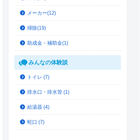
メーカー(12)
掃除(19)
助成金・補助金(1)
みんなの体験談
トイレ
(7)
排水口・排水管
(1)
給湯器
(4)
蛇口
(7)