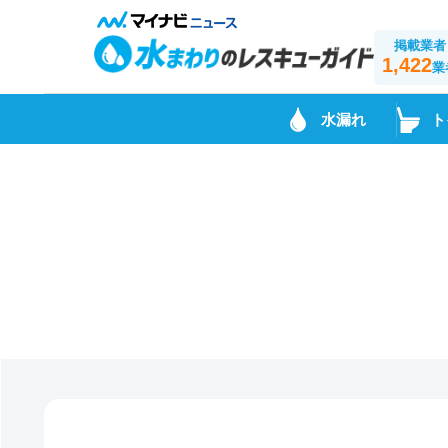
掲載業者
1,422
業
水漏れ
ト