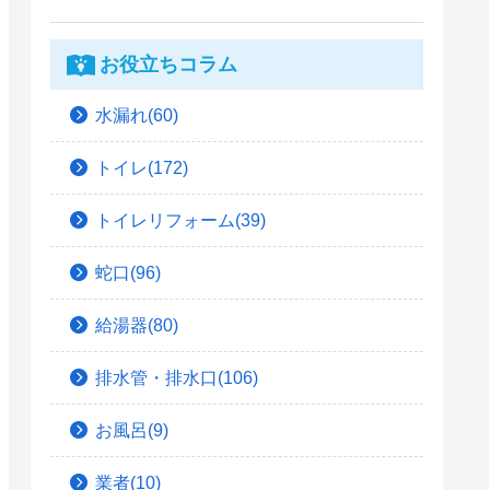
お役立ちコラム
水漏れ(60)
トイレ(172)
トイレリフォーム(39)
蛇口(96)
給湯器(80)
排水管・排水口(106)
お風呂(9)
業者(10)