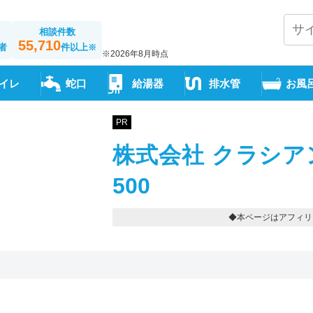
相談件数
55,710
者
件以上
※
※2026年8月時点
イレ
蛇口
給湯器
排水管
お風
PR
株式会社 クラシアン-
500
◆本ページはアフィリ