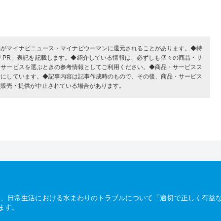
部がマイナビニュース・マイナビウーマンに還元されることがあります。◆特
「PR」表記を記載します。◆紹介している情報は、必ずしも個々の商品・サ
・サービスを選ぶときの参考情報としてご利用ください。◆商品・サービスス
考にしています。◆記事内容は記事作成時のもので、その後、商品・サービス
、販売・提供が中止されている場合があります。
は、日常生活における水まわりのトラブルについて「適切で正しく有益
ます。