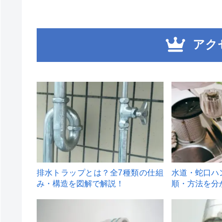
アク
1
2
排水トラップとは？全7種類の仕組
水道・蛇口ハ
み・構造を図解で解説！
順・方法を分
4
5