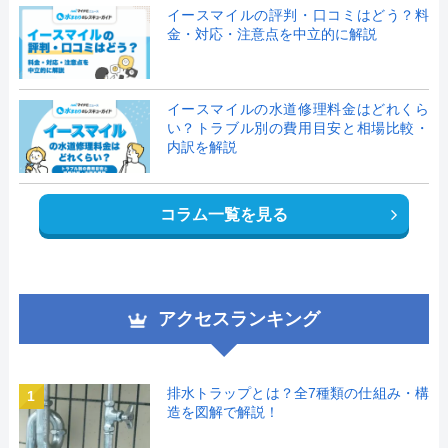
イースマイルの評判・口コミはどう？料
金・対応・注意点を中立的に解説
イースマイルの水道修理料金はどれくら
い？トラブル別の費用目安と相場比較・
内訳を解説
コラム一覧を見る
アクセスランキング
排水トラップとは？全7種類の仕組み・構
1
造を図解で解説！