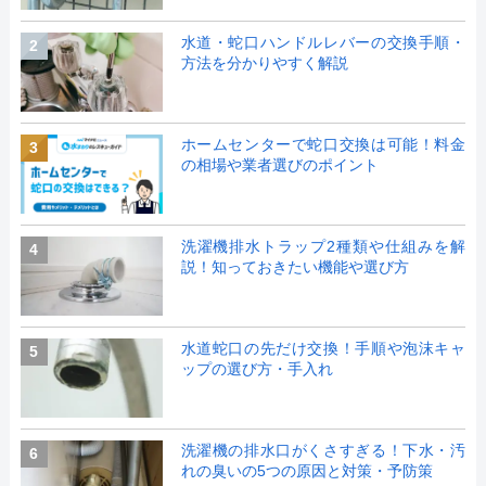
水道・蛇口ハンドルレバーの交換手順・
2
方法を分かりやすく解説
ホームセンターで蛇口交換は可能！料金
3
の相場や業者選びのポイント
洗濯機排水トラップ2種類や仕組みを解
4
説！知っておきたい機能や選び方
水道蛇口の先だけ交換！手順や泡沫キャ
5
ップの選び方・手入れ
洗濯機の排水口がくさすぎる！下水・汚
6
れの臭いの5つの原因と対策・予防策