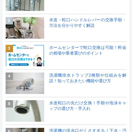
水道・蛇口ハンドルレバーの交換手順・
2
方法を分かりやすく解説
ホームセンターで蛇口交換は可能！料金
3
の相場や業者選びのポイント
洗濯機排水トラップ2種類や仕組みを解
4
説！知っておきたい機能や選び方
水道蛇口の先だけ交換！手順や泡沫キャ
5
ップの選び方・手入れ
洗濯機の排水口がくさすぎる！下水・汚
6