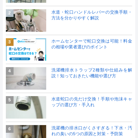
水道・蛇口ハンドルレバーの交換手順・
2
方法を分かりやすく解説
ホームセンターで蛇口交換は可能！料金
3
の相場や業者選びのポイント
洗濯機排水トラップ2種類や仕組みを解
4
説！知っておきたい機能や選び方
水道蛇口の先だけ交換！手順や泡沫キャ
5
ップの選び方・手入れ
洗濯機の排水口がくさすぎる！下水・汚
6
れの臭いの5つの原因と対策・予防策