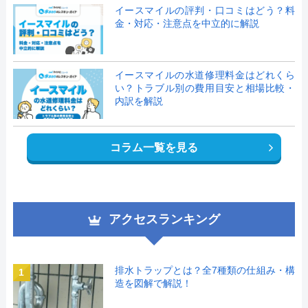
イースマイルの評判・口コミはどう？料
金・対応・注意点を中立的に解説
イースマイルの水道修理料金はどれくら
い？トラブル別の費用目安と相場比較・
内訳を解説
コラム一覧を見る
アクセスランキング
排水トラップとは？全7種類の仕組み・構
1
造を図解で解説！