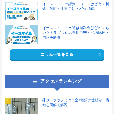
イースマイルの評判・口コミはどう？料
金・対応・注意点を中立的に解説
イースマイルの水道修理料金はどれくら
い？トラブル別の費用目安と相場比較・
内訳を解説
コラム一覧を見る
アクセスランキング
排水トラップとは？全7種類の仕組み・構
1
造を図解で解説！