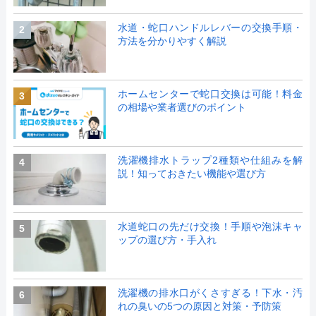
水道・蛇口ハンドルレバーの交換手順・
2
方法を分かりやすく解説
ホームセンターで蛇口交換は可能！料金
3
の相場や業者選びのポイント
洗濯機排水トラップ2種類や仕組みを解
4
説！知っておきたい機能や選び方
水道蛇口の先だけ交換！手順や泡沫キャ
5
ップの選び方・手入れ
洗濯機の排水口がくさすぎる！下水・汚
6
れの臭いの5つの原因と対策・予防策