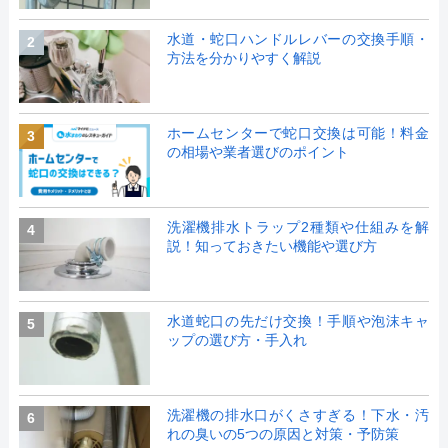
水道・蛇口ハンドルレバーの交換手順・
2
方法を分かりやすく解説
ホームセンターで蛇口交換は可能！料金
3
の相場や業者選びのポイント
洗濯機排水トラップ2種類や仕組みを解
4
説！知っておきたい機能や選び方
水道蛇口の先だけ交換！手順や泡沫キャ
5
ップの選び方・手入れ
洗濯機の排水口がくさすぎる！下水・汚
6
れの臭いの5つの原因と対策・予防策