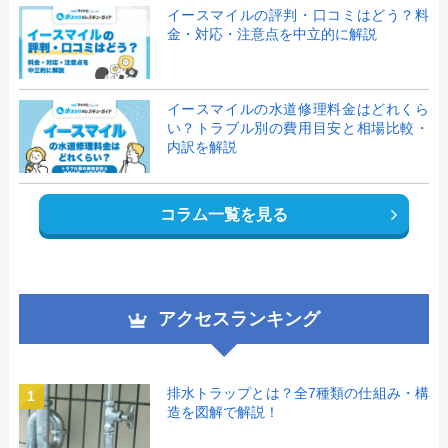
イースマイルの評判・口コミはどう？料
金・対応・注意点を中立的に解説
イースマイルの水道修理料金はどれくら
い？トラブル別の費用目安と相場比較・
内訳を解説
コラム一覧を見る
アクセスランキング
排水トラップとは？全7種類の仕組み・構
1
造を図解で解説！