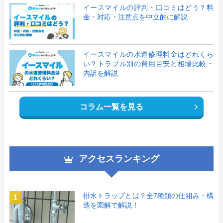
イースマイルの評判・口コミはどう？料
金・対応・注意点を中立的に解説
イースマイルの水道修理料金はどれくら
い？トラブル別の費用目安と相場比較・
内訳を解説
コラム一覧を見る
アクセスランキング
排水トラップとは？全7種類の仕組み・構
1
造を図解で解説！