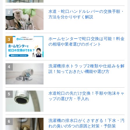
水道・蛇口ハンドルレバーの交換手順・
2
方法を分かりやすく解説
ホームセンターで蛇口交換は可能！料金
3
の相場や業者選びのポイント
洗濯機排水トラップ2種類や仕組みを解
4
説！知っておきたい機能や選び方
水道蛇口の先だけ交換！手順や泡沫キャ
5
ップの選び方・手入れ
洗濯機の排水口がくさすぎる！下水・汚
6
れの臭いの5つの原因と対策・予防策