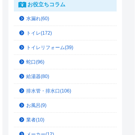
お役立ちコラム
水漏れ(60)
トイレ(172)
トイレリフォーム(39)
蛇口(96)
給湯器(80)
排水管・排水口(106)
お風呂(9)
業者(10)
メーカー(12)