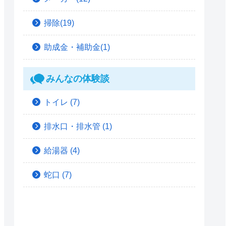
掃除(19)
助成金・補助金(1)
みんなの体験談
トイレ
(7)
排水口・排水管
(1)
給湯器
(4)
蛇口
(7)