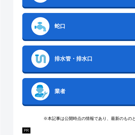
蛇口
排水管・排水口
業者
※本記事は公開時点の情報であり、最新のもの
PR