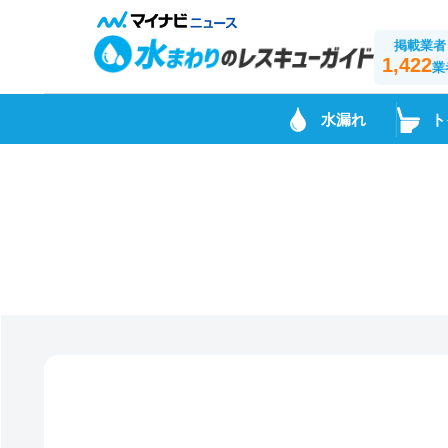
掲載業者
1,422
業
水漏れ
ト