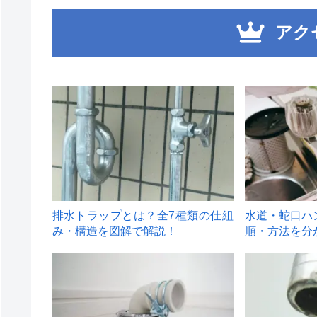
アク
1
2
排水トラップとは？全7種類の仕組
水道・蛇口ハ
み・構造を図解で解説！
順・方法を分
4
5