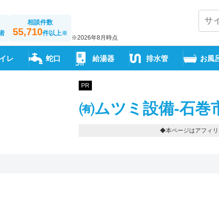
相談件数
55,710
者
件以上
※
※2026年8月時点
イレ
蛇口
給湯器
排水管
お風
PR
㈲ムツミ設備-石巻市-塩
◆本ページはアフィリ