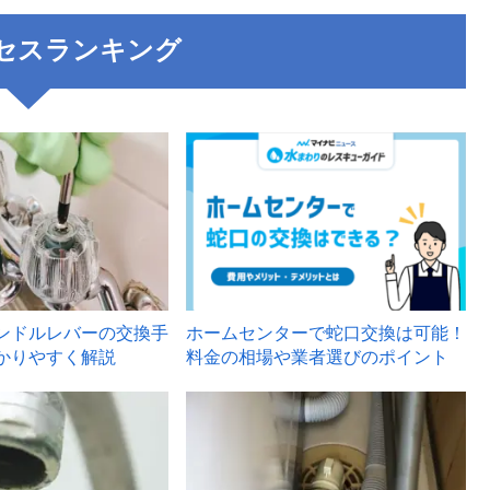
セスランキング
3
ンドルレバーの交換手
ホームセンターで蛇口交換は可能！
かりやすく解説
料金の相場や業者選びのポイント
6