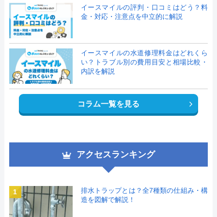
イースマイルの評判・口コミはどう？料
金・対応・注意点を中立的に解説
イースマイルの水道修理料金はどれくら
い？トラブル別の費用目安と相場比較・
内訳を解説
コラム一覧を見る
アクセスランキング
排水トラップとは？全7種類の仕組み・構
1
造を図解で解説！