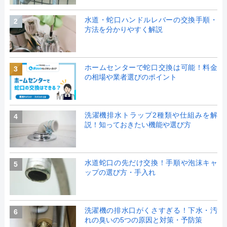
水道・蛇口ハンドルレバーの交換手順・
2
方法を分かりやすく解説
ホームセンターで蛇口交換は可能！料金
3
の相場や業者選びのポイント
洗濯機排水トラップ2種類や仕組みを解
4
説！知っておきたい機能や選び方
水道蛇口の先だけ交換！手順や泡沫キャ
5
ップの選び方・手入れ
洗濯機の排水口がくさすぎる！下水・汚
6
れの臭いの5つの原因と対策・予防策