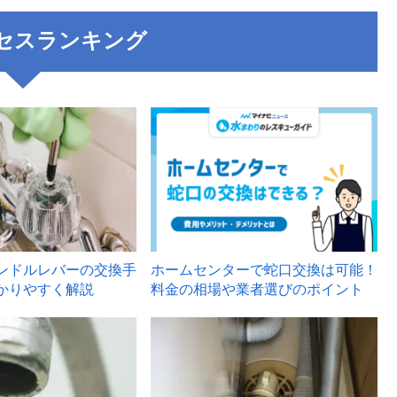
セスランキング
3
ンドルレバーの交換手
ホームセンターで蛇口交換は可能！
かりやすく解説
料金の相場や業者選びのポイント
6