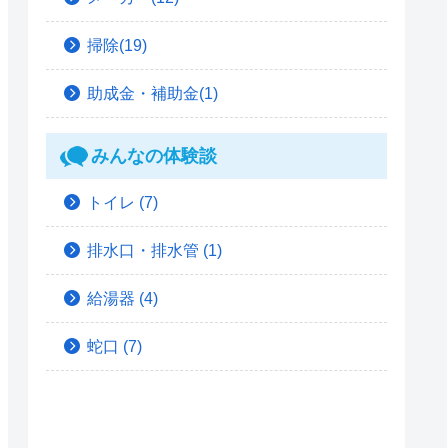
掃除(19)
助成金・補助金(1)
みんなの体験談
トイレ
(7)
排水口・排水管
(1)
給湯器
(4)
蛇口
(7)