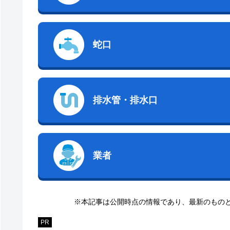
蛇口
排水管・排水口
業者
※本記事は公開時点の情報であり、最新のもの
PR