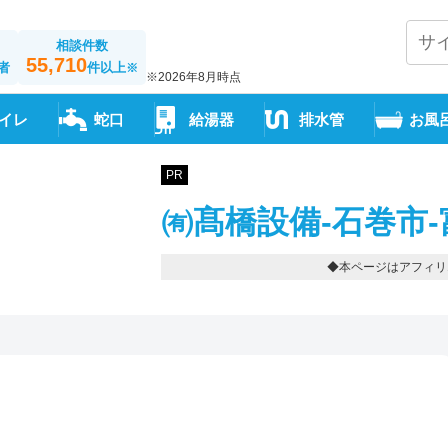
相談件数
55,710
者
件以上
※
※2026年8月時点
イレ
蛇口
給湯器
排水管
お風
PR
㈲髙橋設備-石巻市-富谷
◆本ページはアフィリ