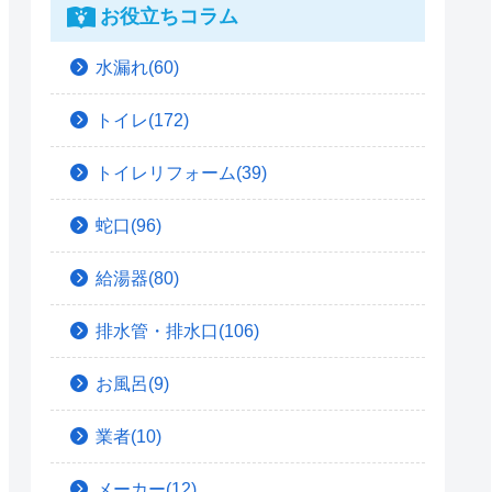
お役立ちコラム
水漏れ(60)
トイレ(172)
トイレリフォーム(39)
蛇口(96)
給湯器(80)
排水管・排水口(106)
お風呂(9)
業者(10)
メーカー(12)