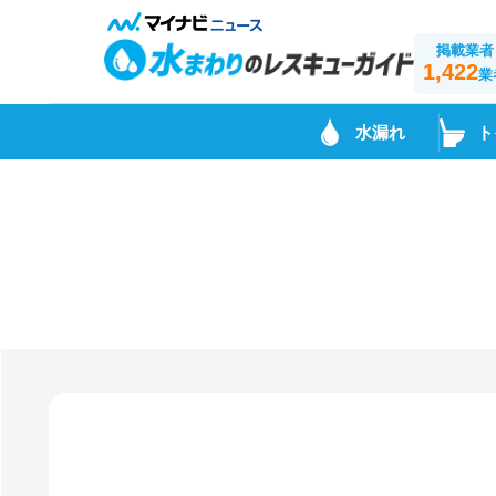
掲載業者
1,422
業
水漏れ
ト