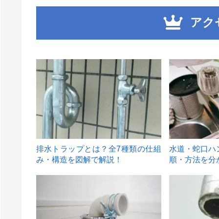
アク
1
2
排水トラップとは？全7種類の仕組
水道・蛇口ハ
み・構造を図解で解説！
順・方法を分
4
5