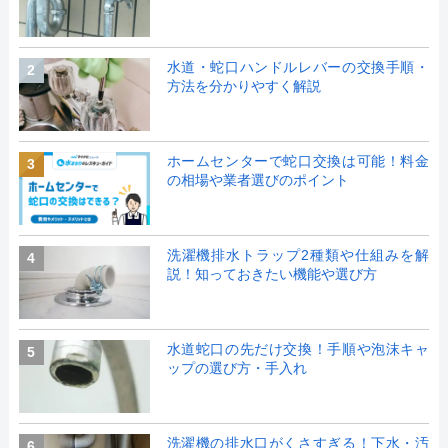
水道・蛇口ハンドルレバーの交換手順・
2
方法を分かりやすく解説
ホームセンターで蛇口交換は可能！料金
3
の相場や業者選びのポイント
洗濯機排水トラップ2種類や仕組みを解
4
説！知っておきたい機能や選び方
水道蛇口の先だけ交換！手順や泡沫キャ
5
ップの選び方・手入れ
洗濯機の排水口がくさすぎる！下水・汚
6