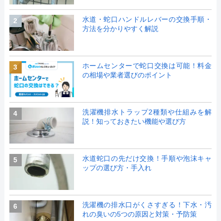
水道・蛇口ハンドルレバーの交換手順・
2
方法を分かりやすく解説
ホームセンターで蛇口交換は可能！料金
3
の相場や業者選びのポイント
洗濯機排水トラップ2種類や仕組みを解
4
説！知っておきたい機能や選び方
水道蛇口の先だけ交換！手順や泡沫キャ
5
ップの選び方・手入れ
洗濯機の排水口がくさすぎる！下水・汚
6
れの臭いの5つの原因と対策・予防策