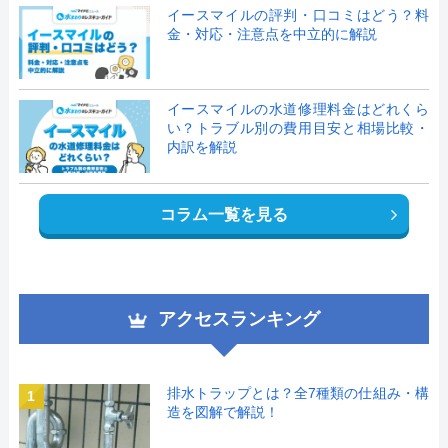
イースマイルの評判・口コミはどう？料
金・対応・注意点を中立的に解説
イースマイルの水道修理料金はどれくら
い？トラブル別の費用目安と相場比較・
内訳を解説
コラム一覧を見る
アクセスランキング
排水トラップとは？全7種類の仕組み・構
1
造を図解で解説！