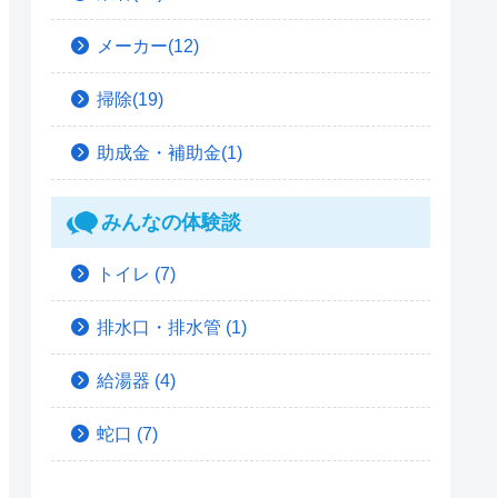
メーカー(12)
掃除(19)
助成金・補助金(1)
みんなの体験談
トイレ
(7)
排水口・排水管
(1)
給湯器
(4)
蛇口
(7)