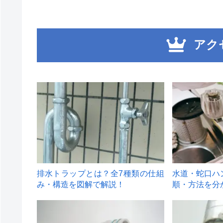
アク
1
2
排水トラップとは？全7種類の仕組
水道・蛇口ハ
み・構造を図解で解説！
順・方法を分
4
5