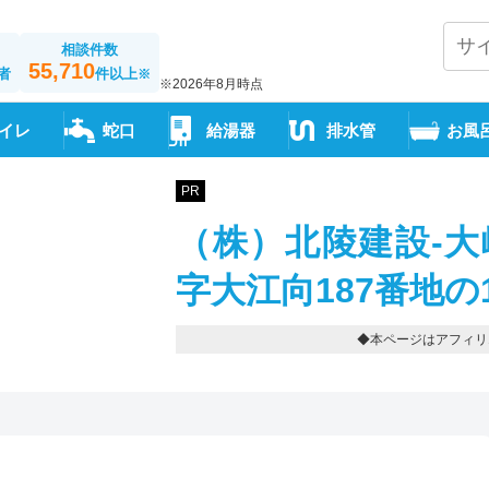
相談件数
55,710
者
件以上
※
※2026年8月時点
イレ
蛇口
給湯器
排水管
お風
PR
（株）北陵建設-大
字大江向187番地の1-0
◆本ページはアフィリ