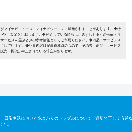
部がマイナビニュース・マイナビウーマンに還元されることがあります。◆特
「PR」表記を記載します。◆紹介している情報は、必ずしも個々の商品・サ
・サービスを選ぶときの参考情報としてご利用ください。◆商品・サービスス
考にしています。◆記事内容は記事作成時のもので、その後、商品・サービス
、販売・提供が中止されている場合があります。
は、日常生活における水まわりのトラブルについて「適切で正しく有益
ます。