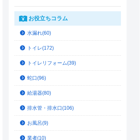
お役立ちコラム
水漏れ(60)
トイレ(172)
トイレリフォーム(39)
蛇口(96)
給湯器(80)
排水管・排水口(106)
お風呂(9)
業者(10)