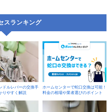
セスランキング
3
ンドルレバーの交換手
ホームセンターで蛇口交換は可能！
かりやすく解説
料金の相場や業者選びのポイント
6