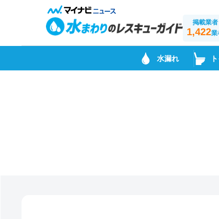
掲載業者
1,422
業
水漏れ
ト