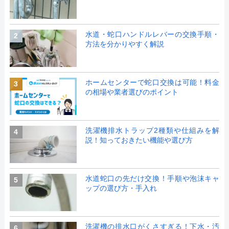
水道・蛇口ハンドルレバーの交換手順・
2
方法を分かりやすく解説
ホームセンターで蛇口交換は可能！料金
3
の相場や業者選びのポイント
洗濯機排水トラップ2種類や仕組みを解
4
説！知っておきたい機能や選び方
水道蛇口の先だけ交換！手順や泡沫キャ
5
ップの選び方・手入れ
洗濯機の排水口がくさすぎる！下水・汚
6