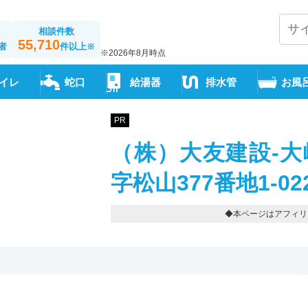
相談件数
55,710
者
件以上
※
※2026年8月時点
イレ
蛇口
給湯器
排水管
お風
PR
（株）大友建設-大
字松山377番地1-0229
◆本ページはアフィリ