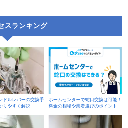
セスランキング
3
ンドルレバーの交換手
ホームセンターで蛇口交換は可能！
かりやすく解説
料金の相場や業者選びのポイント
6