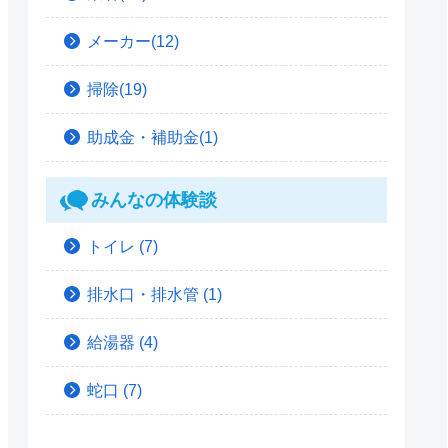
メーカー(12)
掃除(19)
助成金・補助金(1)
みんなの体験談
トイレ
(7)
排水口・排水管
(1)
給湯器
(4)
蛇口
(7)