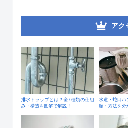
アク
1
2
排水トラップとは？全7種類の仕組
水道・蛇口ハ
み・構造を図解で解説！
順・方法を分
4
5