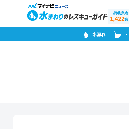
掲載業者
1,422
業
水漏れ
ト