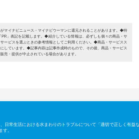
部がマイナビニュース・マイナビウーマンに還元されることがあります。◆特
「PR」表記を記載します。◆紹介している情報は、必ずしも個々の商品・サ
・サービスを選ぶときの参考情報としてご利用ください。◆商品・サービスス
考にしています。◆記事内容は記事作成時のもので、その後、商品・サービス
、販売・提供が中止されている場合があります。
は、日常生活における水まわりのトラブルについて「適切で正しく有益
ます。