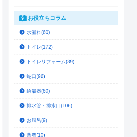
お役立ちコラム
水漏れ(60)
トイレ(172)
トイレリフォーム(39)
蛇口(96)
給湯器(80)
排水管・排水口(106)
お風呂(9)
業者(10)