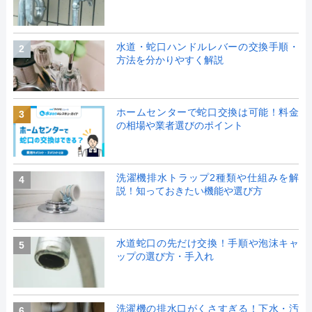
水道・蛇口ハンドルレバーの交換手順・
2
方法を分かりやすく解説
ホームセンターで蛇口交換は可能！料金
3
の相場や業者選びのポイント
洗濯機排水トラップ2種類や仕組みを解
4
説！知っておきたい機能や選び方
水道蛇口の先だけ交換！手順や泡沫キャ
5
ップの選び方・手入れ
洗濯機の排水口がくさすぎる！下水・汚
6