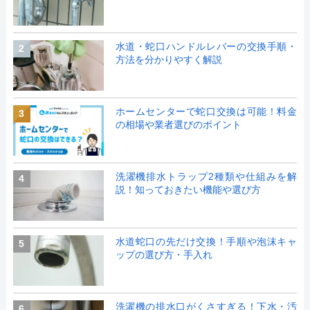
水道・蛇口ハンドルレバーの交換手順・
2
方法を分かりやすく解説
ホームセンターで蛇口交換は可能！料金
3
の相場や業者選びのポイント
洗濯機排水トラップ2種類や仕組みを解
4
説！知っておきたい機能や選び方
水道蛇口の先だけ交換！手順や泡沫キャ
5
ップの選び方・手入れ
洗濯機の排水口がくさすぎる！下水・汚
6