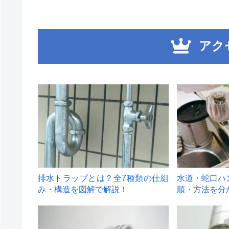
アク
1
2
排水トラップとは？全7種類の仕組
水道・蛇口ハ
み・構造を図解で解説！
順・方法を分
4
5