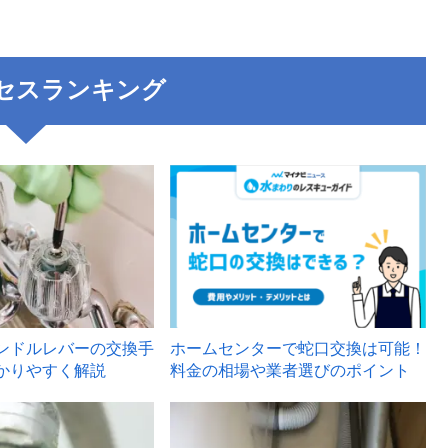
セスランキング
3
ンドルレバーの交換手
ホームセンターで蛇口交換は可能！
かりやすく解説
料金の相場や業者選びのポイント
6