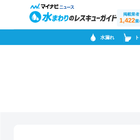
掲載業者
1,422
業
水漏れ
ト