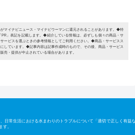
部がマイナビニュース・マイナビウーマンに還元されることがあります。◆特
「PR」表記を記載します。◆紹介している情報は、必ずしも個々の商品・サ
・サービスを選ぶときの参考情報としてご利用ください。◆商品・サービスス
考にしています。◆記事内容は記事作成時のもので、その後、商品・サービス
、販売・提供が中止されている場合があります。
は、日常生活における水まわりのトラブルについて「適切で正しく有益
ます。