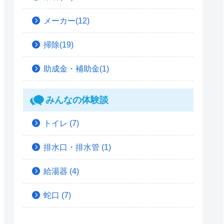
メーカー(12)
掃除(19)
助成金・補助金(1)
みんなの体験談
トイレ
(7)
排水口・排水管
(1)
給湯器
(4)
蛇口
(7)