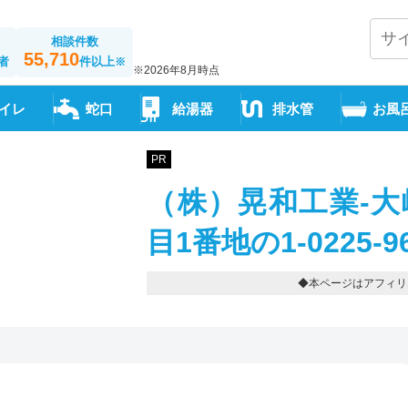
相談件数
55,710
者
件以上
※
※2026年8月時点
イレ
蛇口
給湯器
排水管
お風
PR
（株）晃和工業-大
目1番地の1-0225-96
◆本ページはアフィリ