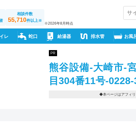
相談件数
55,710
者
件以上
※
※2026年8月時点
イレ
蛇口
給湯器
排水管
お風
PR
熊谷設備-大崎市-
目304番11号-0228-3
◆本ページはアフィリ