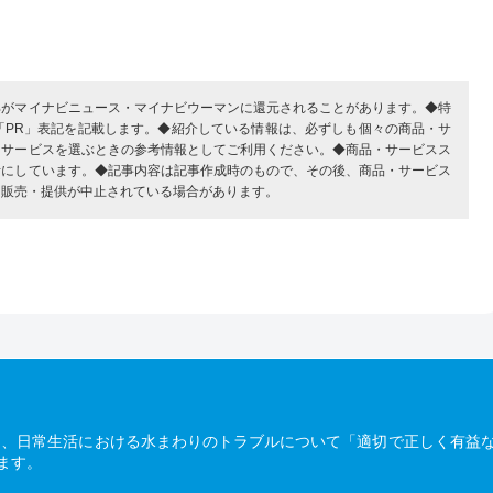
部がマイナビニュース・マイナビウーマンに還元されることがあります。◆特
「PR」表記を記載します。◆紹介している情報は、必ずしも個々の商品・サ
・サービスを選ぶときの参考情報としてご利用ください。◆商品・サービスス
考にしています。◆記事内容は記事作成時のもので、その後、商品・サービス
、販売・提供が中止されている場合があります。
は、日常生活における水まわりのトラブルについて「適切で正しく有益
ます。