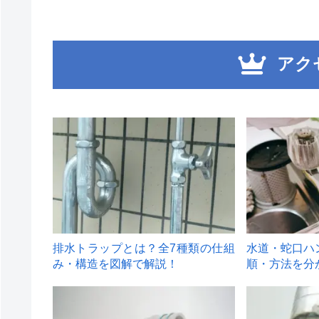
アク
1
2
排水トラップとは？全7種類の仕組
水道・蛇口ハ
み・構造を図解で解説！
順・方法を分
4
5