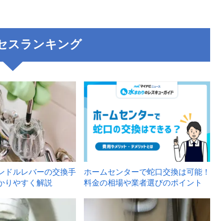
セスランキング
3
ンドルレバーの交換手
ホームセンターで蛇口交換は可能！
かりやすく解説
料金の相場や業者選びのポイント
6