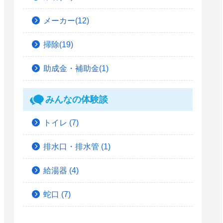
メーカー(12)
掃除(19)
助成金・補助金(1)
みんなの体験談
トイレ
(7)
排水口・排水管
(1)
給湯器
(4)
蛇口
(7)