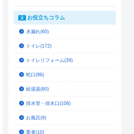
お役立ちコラム
水漏れ(60)
トイレ(172)
トイレリフォーム(39)
蛇口(96)
給湯器(80)
排水管・排水口(106)
お風呂(9)
業者(10)