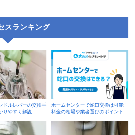
セスランキング
3
ンドルレバーの交換手
ホームセンターで蛇口交換は可能！
かりやすく解説
料金の相場や業者選びのポイント
6