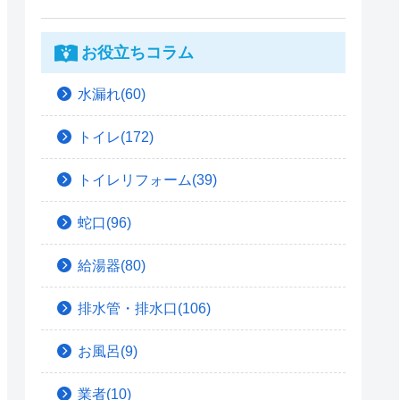
お役立ちコラム
水漏れ(60)
トイレ(172)
トイレリフォーム(39)
蛇口(96)
給湯器(80)
排水管・排水口(106)
お風呂(9)
業者(10)