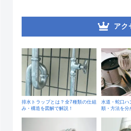
アク
1
2
排水トラップとは？全7種類の仕組
水道・蛇口ハ
み・構造を図解で解説！
順・方法を分
4
5