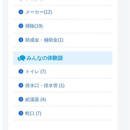
メーカー(12)
掃除(19)
助成金・補助金(1)
みんなの体験談
トイレ
(7)
排水口・排水管
(1)
給湯器
(4)
蛇口
(7)