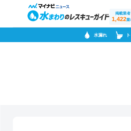
掲載業者
1,422
業
水漏れ
ト