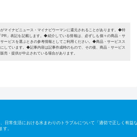
部がマイナビニュース・マイナビウーマンに還元されることがあります。◆特
「PR」表記を記載します。◆紹介している情報は、必ずしも個々の商品・サ
・サービスを選ぶときの参考情報としてご利用ください。◆商品・サービスス
考にしています。◆記事内容は記事作成時のもので、その後、商品・サービス
、販売・提供が中止されている場合があります。
は、日常生活における水まわりのトラブルについて「適切で正しく有益
ます。