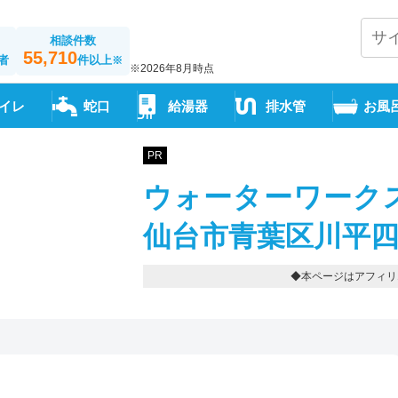
相談件数
55,710
者
件以上
※
※2026年8月時点
イレ
蛇口
給湯器
排水管
お風
PR
ウォーターワークス
仙台市青葉区川平四丁目2
◆本ページはアフィリ