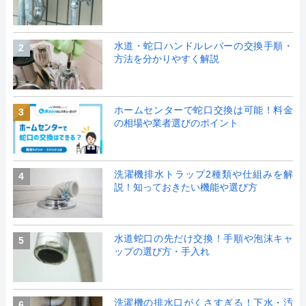
水道・蛇口ハンドルレバーの交換手順・
2
方法を分かりやすく解説
ホームセンターで蛇口交換は可能！料金
3
の相場や業者選びのポイント
洗濯機排水トラップ2種類や仕組みを解
4
説！知っておきたい機能や選び方
水道蛇口の先だけ交換！手順や泡沫キャ
5
ップの選び方・手入れ
洗濯機の排水口がくさすぎる！下水・汚
6