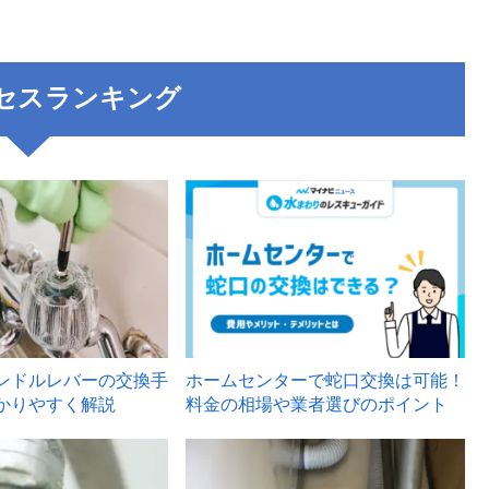
セスランキング
3
ンドルレバーの交換手
ホームセンターで蛇口交換は可能！
かりやすく解説
料金の相場や業者選びのポイント
6