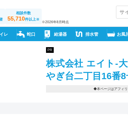
相談件数
55,710
者
件以上
※
※2026年8月時点
イレ
蛇口
給湯器
排水管
お風
PR
株式会社 エイト-
やぎ台二丁目16番8号-0
◆本ページはアフィリ