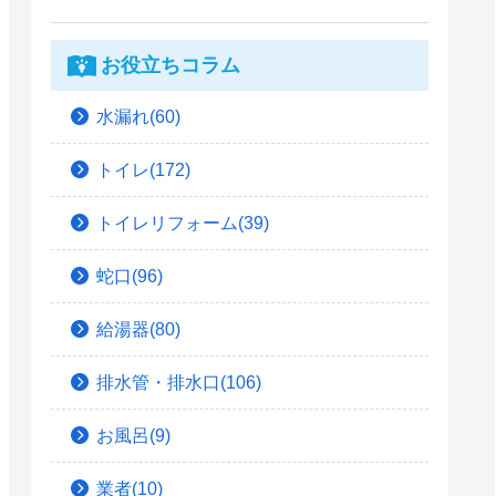
お役立ちコラム
水漏れ(60)
トイレ(172)
トイレリフォーム(39)
蛇口(96)
給湯器(80)
排水管・排水口(106)
お風呂(9)
業者(10)