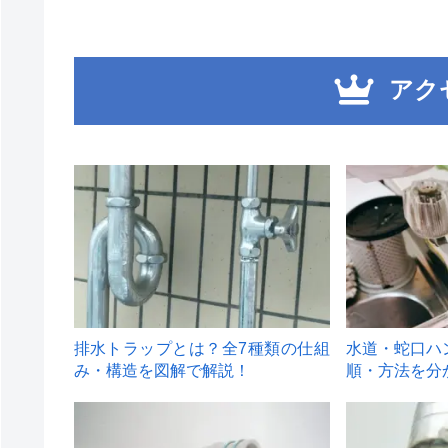
アク
1
2
排水トラップとは？全7種類の仕組
水道・蛇口ハ
み・構造を図解で解説！
順・方法を分
4
5