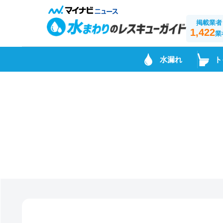
掲載業者
1,422
業
水漏れ
ト