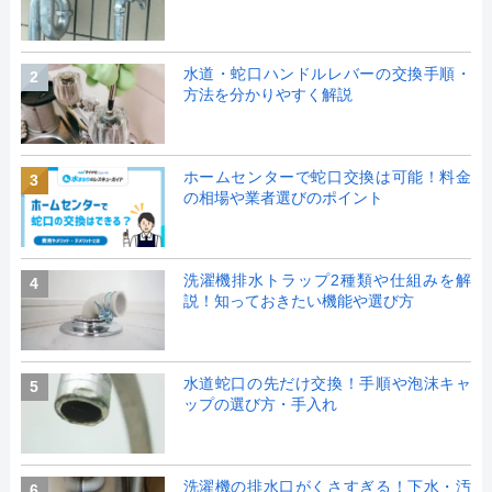
水道・蛇口ハンドルレバーの交換手順・
2
方法を分かりやすく解説
ホームセンターで蛇口交換は可能！料金
3
の相場や業者選びのポイント
洗濯機排水トラップ2種類や仕組みを解
4
説！知っておきたい機能や選び方
水道蛇口の先だけ交換！手順や泡沫キャ
5
ップの選び方・手入れ
洗濯機の排水口がくさすぎる！下水・汚
6