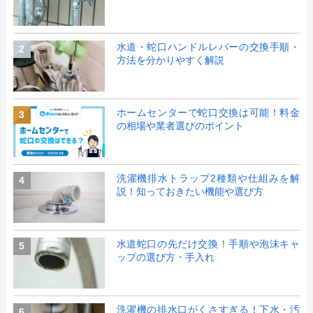
水道・蛇口ハンドルレバーの交換手順・
2
方法を分かりやすく解説
ホームセンターで蛇口交換は可能！料金
3
の相場や業者選びのポイント
洗濯機排水トラップ2種類や仕組みを解
4
説！知っておきたい機能や選び方
水道蛇口の先だけ交換！手順や泡沫キャ
5
ップの選び方・手入れ
洗濯機の排水口がくさすぎる！下水・汚
6