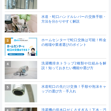
水道・蛇口ハンドルレバーの交換手順・
2
方法を分かりやすく解説
ホームセンターで蛇口交換は可能！料金
3
の相場や業者選びのポイント
洗濯機排水トラップ2種類や仕組みを解
4
説！知っておきたい機能や選び方
水道蛇口の先だけ交換！手順や泡沫キャ
5
ップの選び方・手入れ
洗濯機の排水口がくさすぎる！下水・汚
6