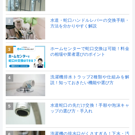
水道・蛇口ハンドルレバーの交換手順・
2
方法を分かりやすく解説
ホームセンターで蛇口交換は可能！料金
3
の相場や業者選びのポイント
洗濯機排水トラップ2種類や仕組みを解
4
説！知っておきたい機能や選び方
水道蛇口の先だけ交換！手順や泡沫キャ
5
ップの選び方・手入れ
洗濯機の排水口がくさすぎる！下水・汚
6