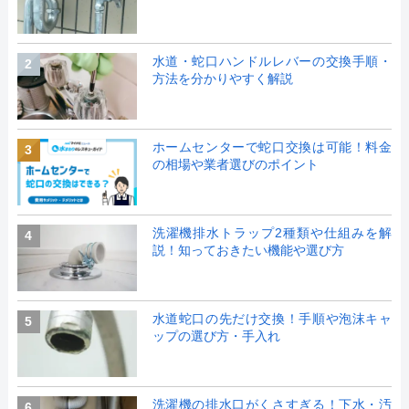
水道・蛇口ハンドルレバーの交換手順・
2
方法を分かりやすく解説
ホームセンターで蛇口交換は可能！料金
3
の相場や業者選びのポイント
洗濯機排水トラップ2種類や仕組みを解
4
説！知っておきたい機能や選び方
水道蛇口の先だけ交換！手順や泡沫キャ
5
ップの選び方・手入れ
洗濯機の排水口がくさすぎる！下水・汚
6