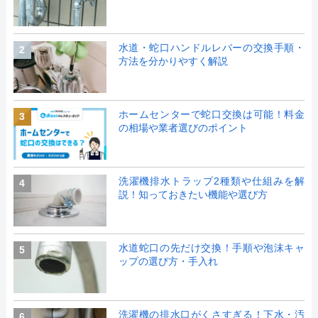
水道・蛇口ハンドルレバーの交換手順・
2
方法を分かりやすく解説
ホームセンターで蛇口交換は可能！料金
3
の相場や業者選びのポイント
洗濯機排水トラップ2種類や仕組みを解
4
説！知っておきたい機能や選び方
水道蛇口の先だけ交換！手順や泡沫キャ
5
ップの選び方・手入れ
洗濯機の排水口がくさすぎる！下水・汚
6