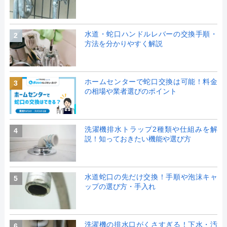
水道・蛇口ハンドルレバーの交換手順・
2
方法を分かりやすく解説
ホームセンターで蛇口交換は可能！料金
3
の相場や業者選びのポイント
洗濯機排水トラップ2種類や仕組みを解
4
説！知っておきたい機能や選び方
水道蛇口の先だけ交換！手順や泡沫キャ
5
ップの選び方・手入れ
洗濯機の排水口がくさすぎる！下水・汚
6