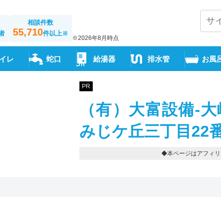
相談件数
55,710
者
件以上
※
※2026年8月時点
イレ
蛇口
給湯器
排水管
お風
PR
（有）大富設備-大
みじケ丘三丁目22番地の
◆本ページはアフィリ