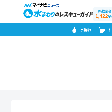
掲載業者
1,422
業
水漏れ
ト