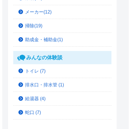
メーカー(12)
掃除(19)
助成金・補助金(1)
みんなの体験談
トイレ
(7)
排水口・排水管
(1)
給湯器
(4)
蛇口
(7)