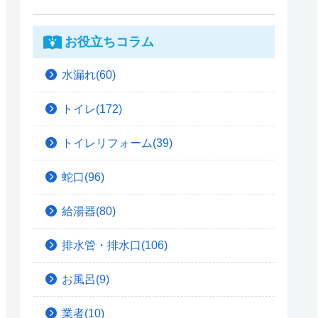
お役立ちコラム
水漏れ(60)
トイレ(172)
トイレリフォーム(39)
蛇口(96)
給湯器(80)
排水管・排水口(106)
お風呂(9)
業者(10)