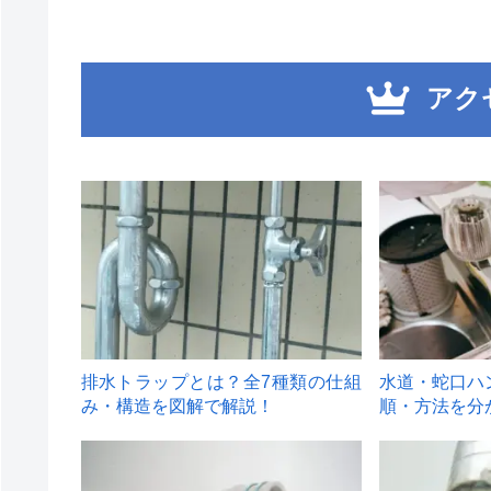
アク
1
2
排水トラップとは？全7種類の仕組
水道・蛇口ハ
み・構造を図解で解説！
順・方法を分
4
5