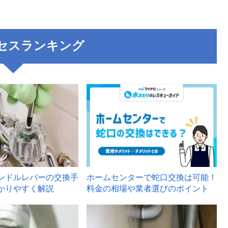
セスランキング
3
ンドルレバーの交換手
ホームセンターで蛇口交換は可能！
かりやすく解説
料金の相場や業者選びのポイント
6