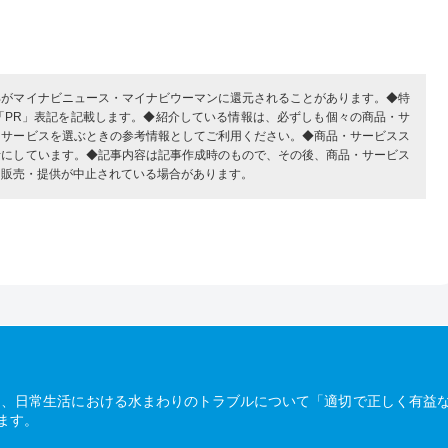
部がマイナビニュース・マイナビウーマンに還元されることがあります。◆特
「PR」表記を記載します。◆紹介している情報は、必ずしも個々の商品・サ
・サービスを選ぶときの参考情報としてご利用ください。◆商品・サービスス
考にしています。◆記事内容は記事作成時のもので、その後、商品・サービス
、販売・提供が中止されている場合があります。
は、日常生活における水まわりのトラブルについて「適切で正しく有益
ます。