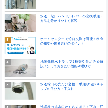
水道・蛇口ハンドルレバーの交換手順・
2
方法を分かりやすく解説
ホームセンターで蛇口交換は可能！料金
3
の相場や業者選びのポイント
洗濯機排水トラップ2種類や仕組みを解
4
説！知っておきたい機能や選び方
水道蛇口の先だけ交換！手順や泡沫キャ
5
ップの選び方・手入れ
洗濯機の排水口がくさすぎる！下水・汚
6