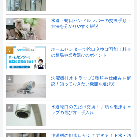
水道・蛇口ハンドルレバーの交換手順・
2
方法を分かりやすく解説
ホームセンターで蛇口交換は可能！料金
3
の相場や業者選びのポイント
洗濯機排水トラップ2種類や仕組みを解
4
説！知っておきたい機能や選び方
水道蛇口の先だけ交換！手順や泡沫キャ
5
ップの選び方・手入れ
洗濯機の排水口がくさすぎる！下水・汚
6