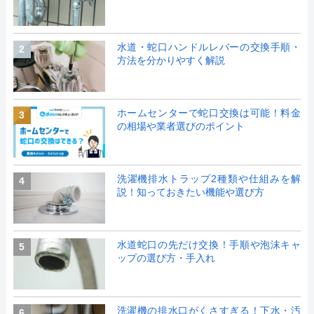
水道・蛇口ハンドルレバーの交換手順・
2
方法を分かりやすく解説
ホームセンターで蛇口交換は可能！料金
3
の相場や業者選びのポイント
洗濯機排水トラップ2種類や仕組みを解
4
説！知っておきたい機能や選び方
水道蛇口の先だけ交換！手順や泡沫キャ
5
ップの選び方・手入れ
洗濯機の排水口がくさすぎる！下水・汚
6